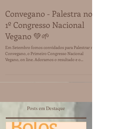
Convegano - Palestra no
1º Congresso Nacional
Vegano 💚🌱
Em Setembro fomos convidados para Palestrar no
Convegano, o Primeiro Congresso Nacional
Vegano, on line. Adoramos o resultado e o...
Posts em Destaque