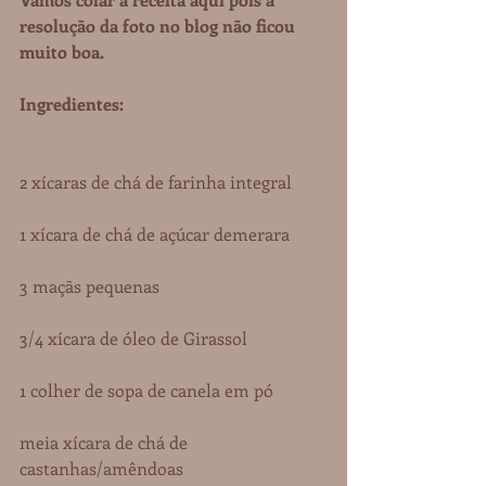
resolução da foto no blog não ficou 
muito boa.
Ingredientes:
2 xícaras de chá de farinha integral
1 xícara de chá de açúcar demerara
3 maçãs pequenas
3/4 xícara de óleo de Girassol
1 colher de sopa de canela em pó
meia xícara de chá de 
castanhas/amêndoas