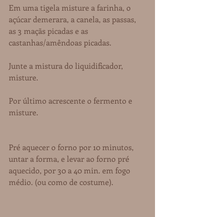
Em uma tigela misture a farinha, o 
açúcar demerara, a canela, as passas, 
as 3 maçãs picadas e as 
castanhas/amêndoas picadas.
Junte a mistura do liquidificador, 
misture.
Por último acrescente o fermento e 
misture.
Pré aquecer o forno por 10 minutos, 
untar a forma, e levar ao forno pré 
aquecido, por 30 a 40 min. em fogo 
médio. (ou como de costume).