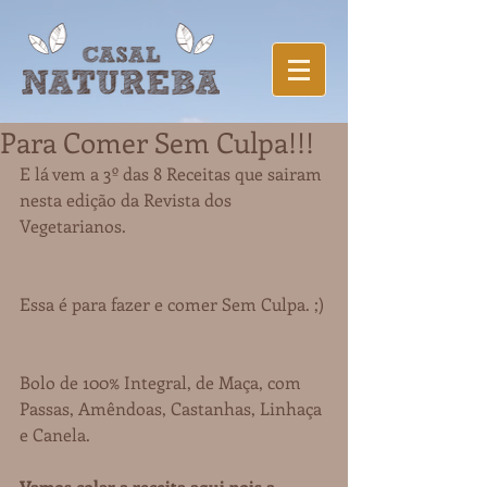
Para Comer Sem Culpa!!!
E lá vem a 3º das 8 Receitas que sairam 
nesta edição da Revista dos 
Vegetarianos.
Essa é para fazer e comer Sem Culpa. ;)
Bolo de 100% Integral, de Maça, com 
Passas, Amêndoas, Castanhas, Linhaça 
e Canela.
Vamos colar a receita aqui pois a 