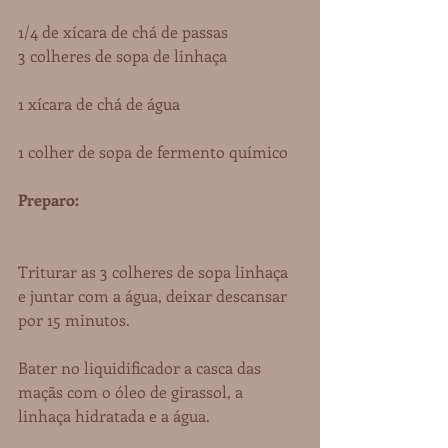
1/4 de xícara de chá de passas
3 colheres de sopa de linhaça
1 xícara de chá de água
1 colher de sopa de fermento químico
Preparo:
Triturar as 3 colheres de sopa linhaça 
e juntar com a água, deixar descansar 
por 15 minutos.
Bater no liquidificador a casca das 
maçãs com o óleo de girassol, a 
linhaça hidratada e a água.