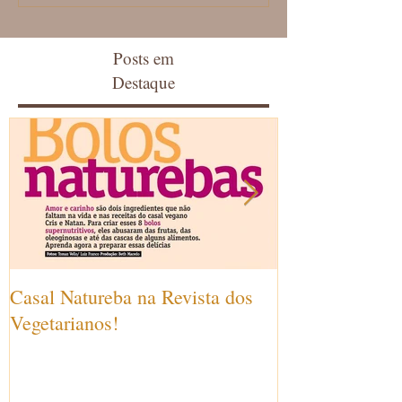
Posts em
Destaque
Casal Natureba na Revista dos
Revista dos Ve
Vegetarianos!
Casal Natureba