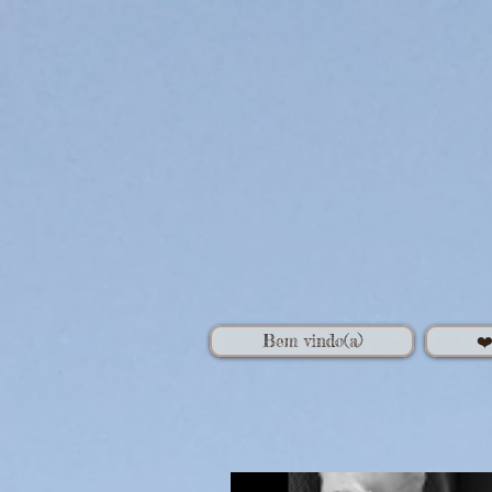
Bem vindo(a)
❤