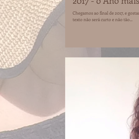
2017 - o Ano mais
Chegamos ao final de 2017, e gostar
texto não será curto e não tão...