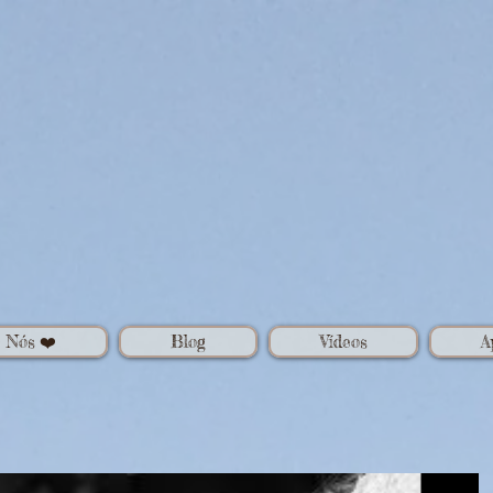
️ Nós ❤️
Blog
Vídeos
A