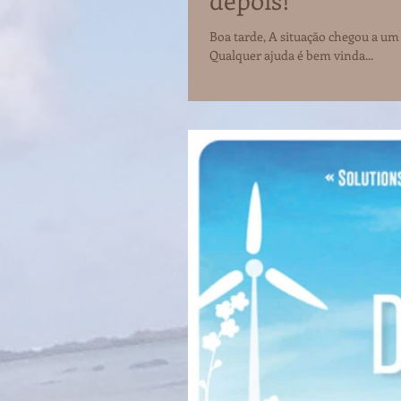
Boa tarde, A situação chegou a um 
Qualquer ajuda é bem vinda...