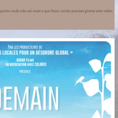
ponto onde não sei mais o que fazer, então precisei gravar este vídeo.