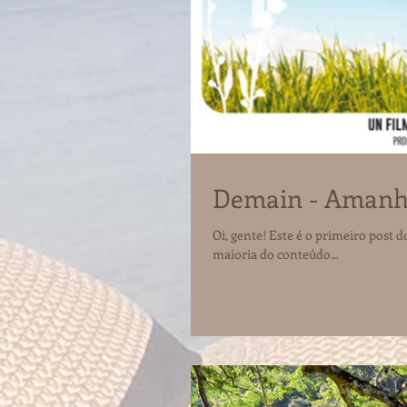
Demain - Amanh
Oi, gente! Este é o primeiro post do ano e começarei com a dica de um documentário incrível e diferente da
maioria do conteúdo...