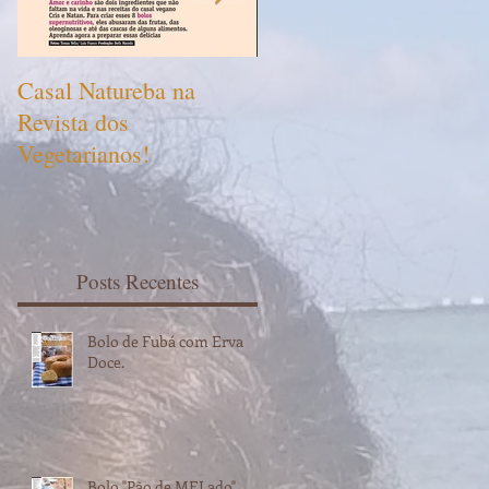
Casal Natureba na
Revista dos
Revista dos
Vegetarianos com Casa
Vegetarianos!
Natureba
Posts Recentes
Bolo de Fubá com Erva
Doce.
Bolo "Pão de MELado"