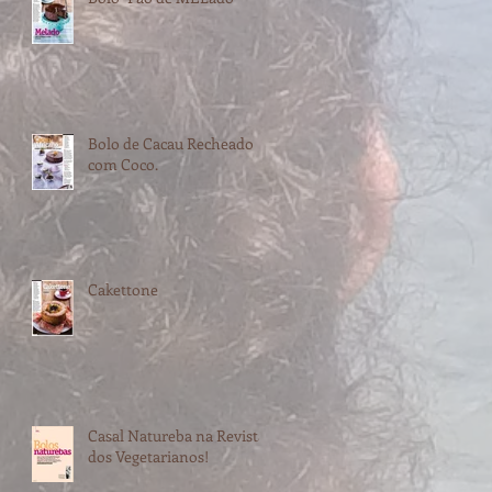
Bolo de Cacau Recheado
com Coco.
Cakettone
Casal Natureba na Revista
dos Vegetarianos!